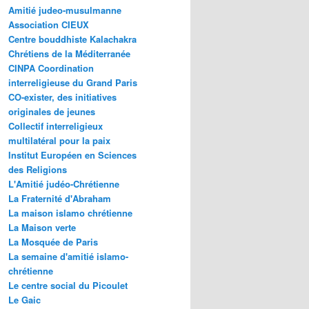
Amitié judeo-musulmanne
Association CIEUX
Centre bouddhiste Kalachakra
Chrétiens de la Méditerranée
CINPA Coordination
interreligieuse du Grand Paris
CO-exister, des initiatives
originales de jeunes
Collectif interreligieux
multilatéral pour la paix
Institut Européen en Sciences
des Religions
L'Amitié judéo-Chrétienne
La Fraternité d'Abraham
La maison islamo chrétienne
La Maison verte
La Mosquée de Paris
La semaine d'amitié islamo-
chrétienne
Le centre social du Picoulet
Le Gaic