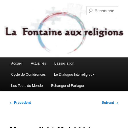
Aller
au
Rech
contenu
principal
Menu
Accueil
Actualités
L’association
principal
Cycle de Conférences
Le Dialogue Interreligieux
Les Tours du Monde
Echanger et Partager
Navigation
←
Précédent
Suivant
→
des
articles