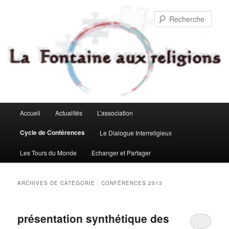
Aller
Aller
au
au
Rech
contenu
contenu
principal
secondaire
Menu
Accueil
Actualités
L’association
principal
Cycle de Conférences
Le Dialogue Interreligieux
Les Tours du Monde
Echanger et Partager
ARCHIVES DE CATÉGORIE :
CONFÉRENCES 2013
présentation synthétique des