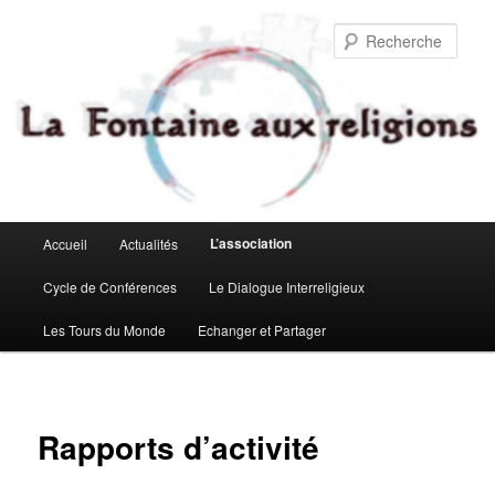
Aller
au
Rech
contenu
principal
Menu
L’association
Accueil
Actualités
principal
Cycle de Conférences
Le Dialogue Interreligieux
Les Tours du Monde
Echanger et Partager
Rapports d’activité