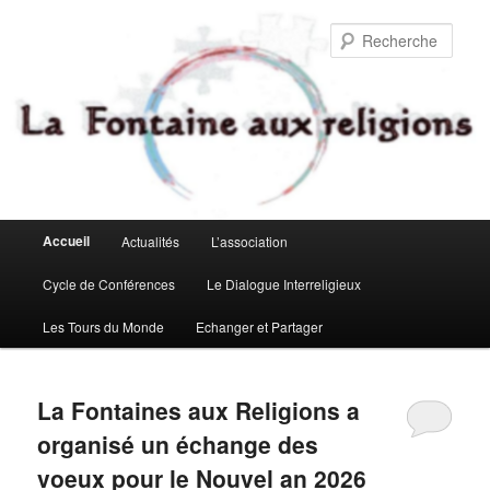
Aller
Aller
au
au
Rech
contenu
contenu
principal
secondaire
Menu
Accueil
Actualités
L’association
principal
Cycle de Conférences
Le Dialogue Interreligieux
Les Tours du Monde
Echanger et Partager
La Fontaines aux Religions a
organisé un échange des
voeux pour le Nouvel an 2026