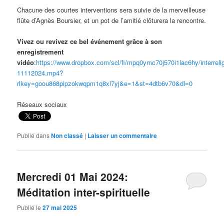
Chacune des courtes interventions sera suivie de la merveilleuse
flûte d’Agnès Boursier, et un pot de l’amitié clôturera la rencontre.
Vivez ou revivez ce bel événement grâce à son
enregistrement
vidéo
:
https://www.dropbox.com/scl/fi/mpq0ymc70j570i1lac6hy/interreli
11112024.mp4?
rlkey=goou868pipzokwqpm1q8xl7yj&e=1&st=4dtb6v70&dl=0
Réseaux sociaux
Publié dans
Non classé
|
Laisser un commentaire
Mercredi 01 Mai 2024:
Méditation inter-spirituelle
Publié le
27 mai 2025