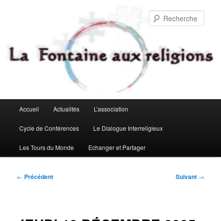
Aller
au
Rech
contenu
principal
Menu
Accueil
Actualités
L’association
principal
Cycle de Conférences
Le Dialogue Interreligieux
Les Tours du Monde
Echanger et Partager
Navigation
←
Précédent
Suivant
→
des
articles