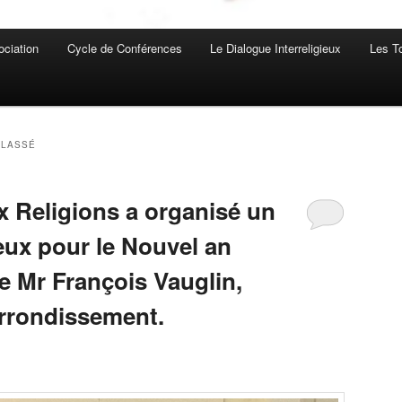
ociation
Cycle de Conférences
Le Dialogue Interreligieux
Les T
CLASSÉ
x Religions a organisé un
ux pour le Nouvel an
e Mr François Vauglin,
arrondissement.