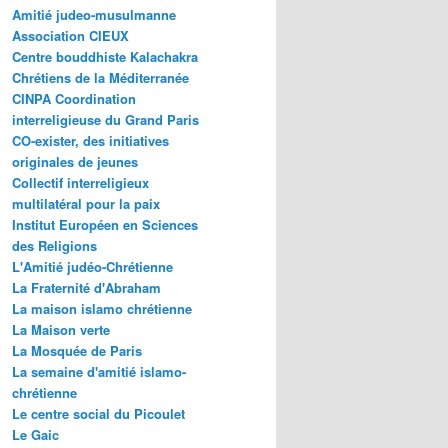
Amitié judeo-musulmanne
Association CIEUX
Centre bouddhiste Kalachakra
Chrétiens de la Méditerranée
CINPA Coordination
interreligieuse du Grand Paris
CO-exister, des initiatives
originales de jeunes
Collectif interreligieux
multilatéral pour la paix
Institut Européen en Sciences
des Religions
L'Amitié judéo-Chrétienne
La Fraternité d'Abraham
La maison islamo chrétienne
La Maison verte
La Mosquée de Paris
La semaine d'amitié islamo-
chrétienne
Le centre social du Picoulet
Le Gaic