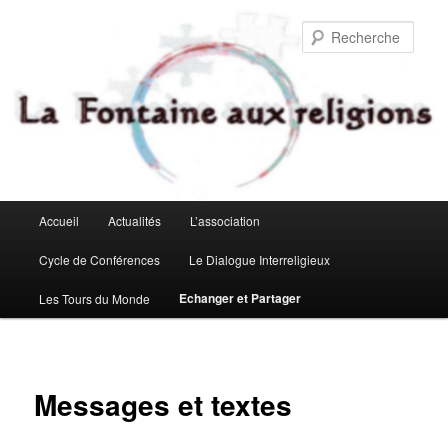
Aller
au
Rech
contenu
principal
Menu
Accueil
Actualités
L’association
principal
Cycle de Conférences
Le Dialogue Interreligieux
Echanger et Partager
Les Tours du Monde
Messages et textes