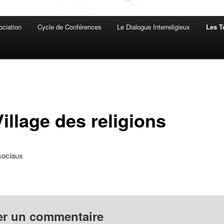
ociation
Cycle de Conférences
Le Dialogue Interreligieux
Les T
illage des religions
sociaux
er un commentaire