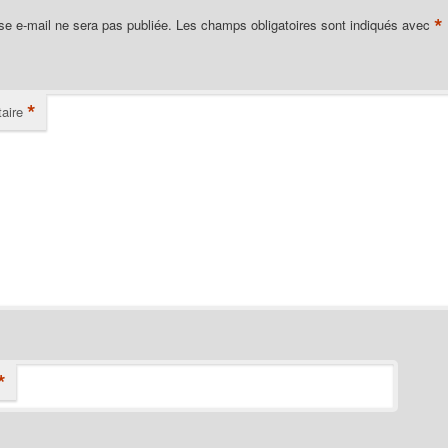
*
se e-mail ne sera pas publiée.
Les champs obligatoires sont indiqués avec
*
aire
*