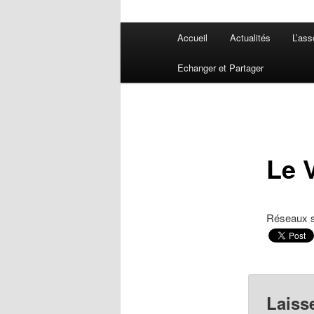
Menu
Accueil
Actualités
L’ass
principal
Echanger et Partager
Le V
Réseaux 
Laiss