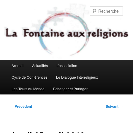
Aller
au
Rech
contenu
principal
Menu
Accueil
Actualités
L’association
principal
Cycle de Conférences
Le Dialogue Interreligieux
Les Tours du Monde
Echanger et Partager
Navigation
←
Précédent
Suivant
→
des
articles