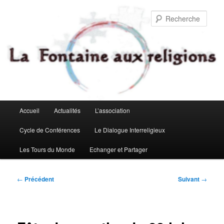
Aller
au
Rech
contenu
principal
Menu
Accueil
Actualités
L’association
principal
Cycle de Conférences
Le Dialogue Interreligieux
Les Tours du Monde
Echanger et Partager
Navigation
←
Précédent
Suivant
→
des
articles