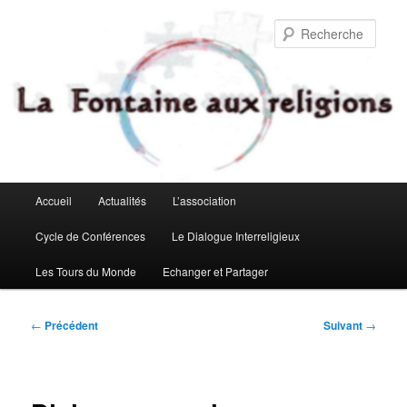
Aller
au
Rech
contenu
principal
Menu
Accueil
Actualités
L’association
principal
Cycle de Conférences
Le Dialogue Interreligieux
Les Tours du Monde
Echanger et Partager
Navigation
←
Précédent
Suivant
→
des
articles