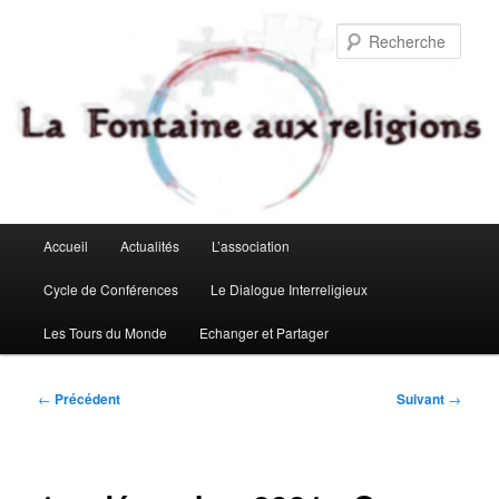
Aller
au
Rech
contenu
principal
Menu
Accueil
Actualités
L’association
principal
Cycle de Conférences
Le Dialogue Interreligieux
Les Tours du Monde
Echanger et Partager
Navigation
←
Précédent
Suivant
→
des
articles