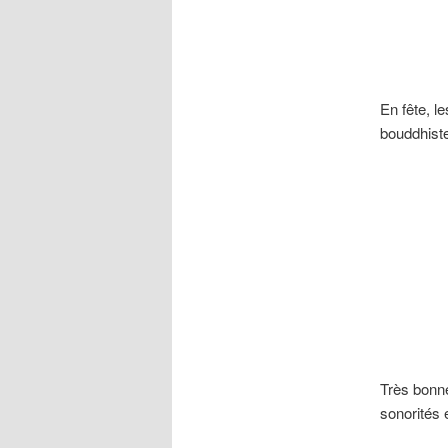
En fête, l
bouddhiste
Très bonn
sonorités 