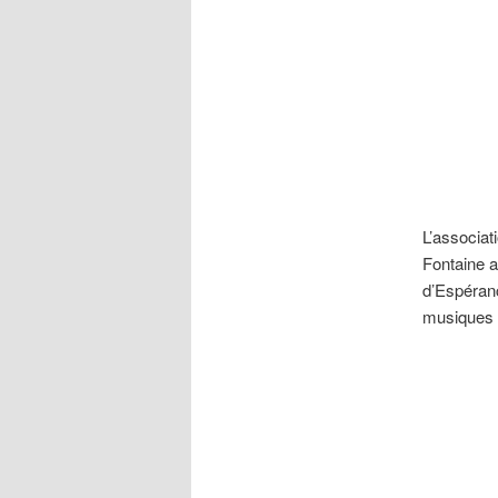
L’associat
Fontaine a
d’Espéranc
musiques d