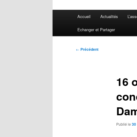
Menu
Accueil
Actualités
L’ass
principal
Echanger et Partager
Navigation
←
Précédent
des
articles
16 
con
Dam
Publié le
30