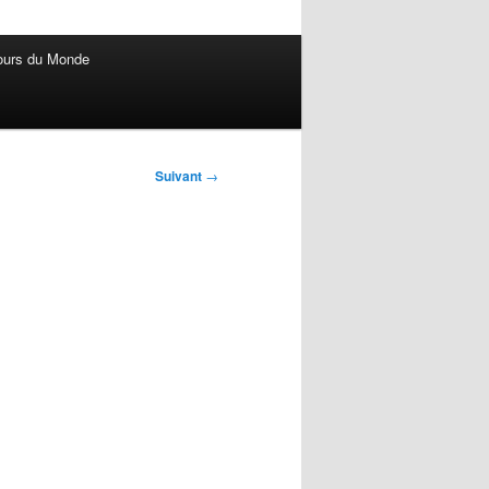
ours du Monde
Suivant
→