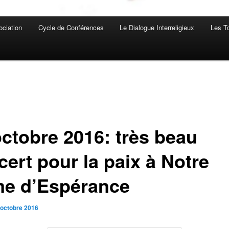
ociation
Cycle de Conférences
Le Dialogue Interreligieux
Les T
octobre 2016: très beau
cert pour la paix à Notre
e d’Espérance
 octobre 2016