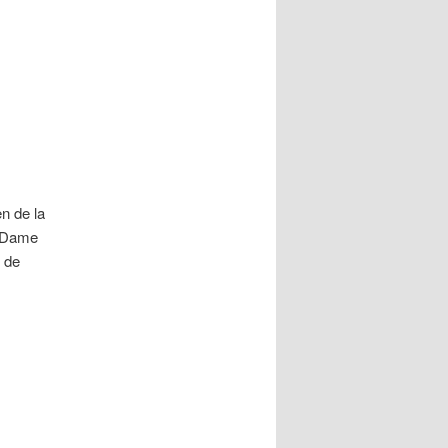
en de la
e-Dame
c de