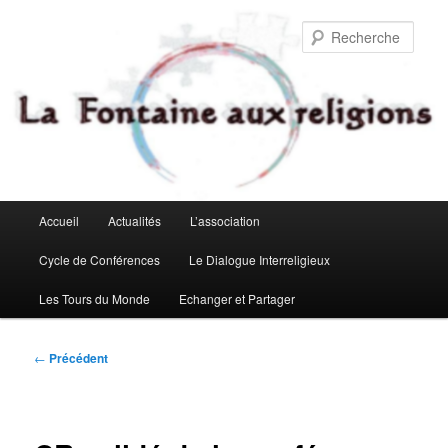
Aller
au
Rech
contenu
principal
Menu
Accueil
Actualités
L’association
principal
Cycle de Conférences
Le Dialogue Interreligieux
Les Tours du Monde
Echanger et Partager
Navigation
←
Précédent
des
articles