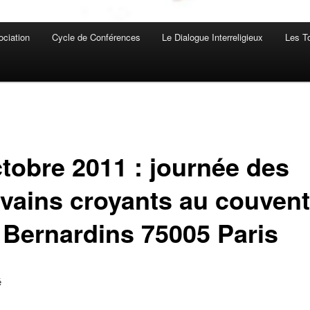
ociation
Cycle de Conférences
Le Dialogue Interreligieux
Les T
ctobre 2011 : journée des
ivains croyants au couvent
 Bernardins 75005 Paris
é