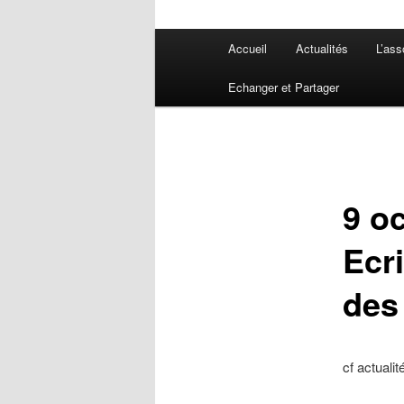
Menu
Accueil
Actualités
L’ass
principal
Echanger et Partager
9 o
Ecr
des
cf actualit